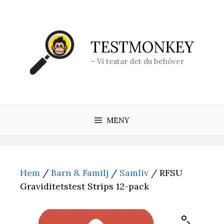
Hoppa
till
innehåll
TESTMONKEY
– Vi testar det du behöver
MENY
Hem
/
Barn & Familj
/
Samliv
/ RFSU
Graviditetstest Strips 12-pack