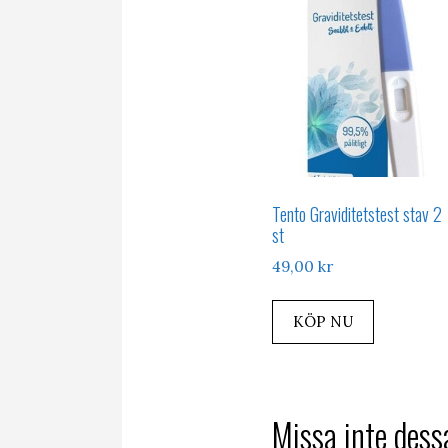
Tento Graviditetstest stav 2
st
49,00
kr
KÖP NU
Missa inte dessa