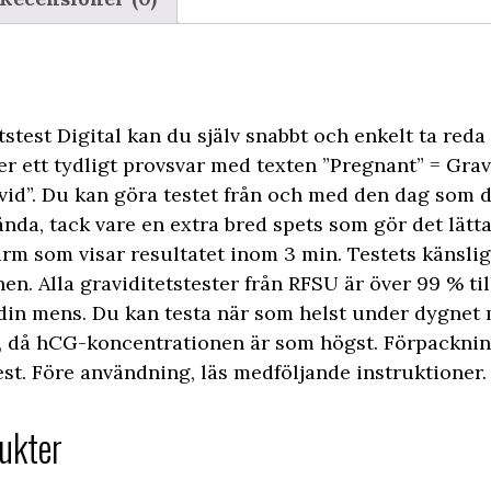
test Digital kan du själv snabbt och enkelt ta reda
ger ett tydligt provsvar med texten ”Pregnant” = Grav
avid”. Du kan göra testet från och med den dag som 
nda, tack vare en extra bred spets som gör det lätta
kärm som visar resultatet inom 3 min. Testets känsli
n. Alla graviditetstester från RFSU är över 99 % till
din mens. Du kan testa när som helst under dygnet 
då hCG-koncentrationen är som högst. Förpackning
test. Före användning, läs medföljande instruktioner.
ukter