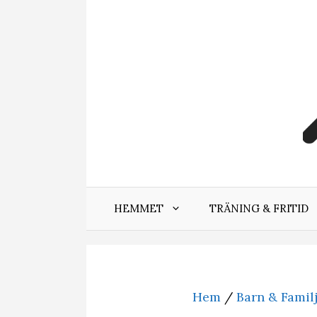
Hoppa
till
innehåll
HEMMET
TRÄNING & FRITID
Hem
/
Barn & Famil