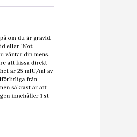
 på om du är gravid.
id eller ”Not
du väntar din mens.
re att kissa direkt
ghet är 25 mlU/ml av
förlitliga från
men säkrast är att
en innehåller 1 st