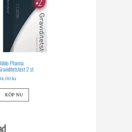
Abblo Pharma
Graviditetstest 2 st
84,00
kr
KÖP NU
ad