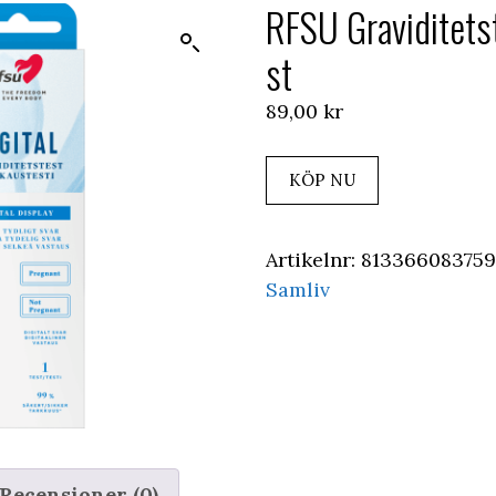
RFSU Graviditetst
st
89,00
kr
KÖP NU
Artikelnr:
81336608375
Samliv
Recensioner (0)