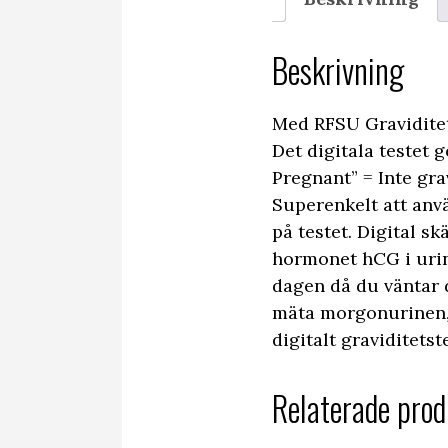
Beskrivning
Med RFSU Graviditets
Det digitala testet 
Pregnant” = Inte gr
Superenkelt att anvä
på testet. Digital s
hormonet hCG i urine
dagen då du väntar 
mäta morgonurinen, 
digitalt graviditets
Relaterade prod