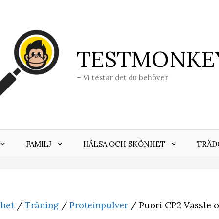
TESTMONKE
– Vi testar det du behöver
FAMILJ
HÄLSA OCH SKÖNHET
TRÄD
nhet
/
Träning
/
Proteinpulver
/ Puori CP2 Vassle o