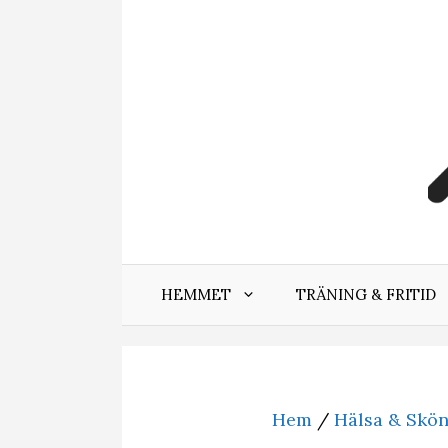
Hoppa
till
innehåll
HEMMET
TRÄNING & FRITID
Hem
/
Hälsa & Skö