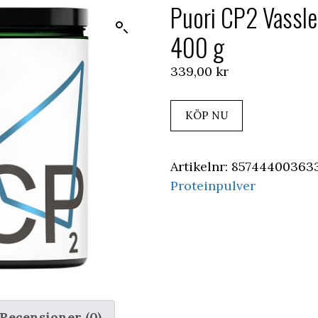
Puori CP2 Vassle
400 g
339,00
kr
KÖP NU
Artikelnr:
85744400363
Proteinpulver
Recensioner (0)