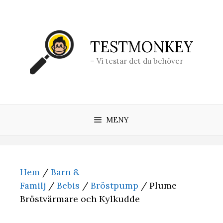
Hoppa
till
innehåll
TESTMONKEY
– Vi testar det du behöver
MENY
Hem
/
Barn &
Familj
/
Bebis
/
Bröstpump
/ Plume
Bröstvärmare och Kylkudde