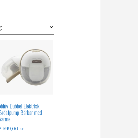
bblüv Dubbel Elektrisk
Bröstpump Bärbar med
Värme
2.599,00
kr