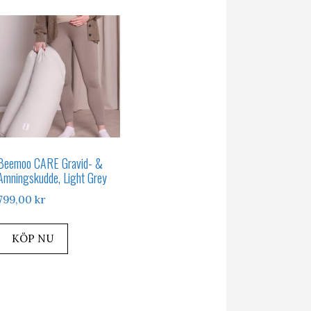
Beemoo CARE Gravid- &
Amningskudde, Light Grey
799,00
kr
KÖP NU