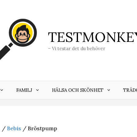
TESTMONKE
– Vi testar det du behöver
FAMILJ
HÄLSA OCH SKÖNHET
TRÄD
j
/
Bebis
/ Bröstpump