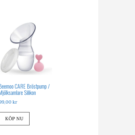
Beemoo CARE Bröstpump /
Mjölksamlare Silikon
99,00
kr
KÖP NU