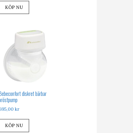
KÖP NU
Bebeconfort diskret bärbar
bröstpump
695,00
kr
KÖP NU