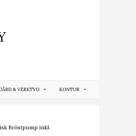
Y
GÅRD & VERKTYG
KONTOR
sk Bröstpump inkl.