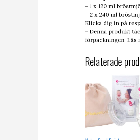
– 1 x 120 ml bröstmj
– 2 x 240 ml bröstmj
Klicka dig in på res
– Denna produkt täck
förpackningen. Läs 
Relaterade prod