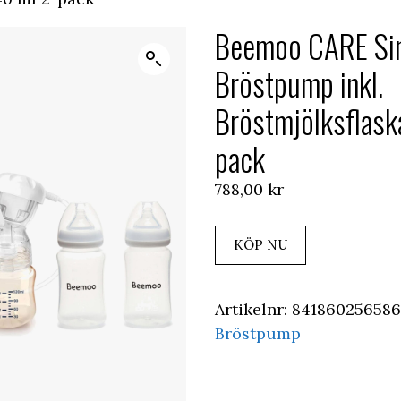
Beemoo CARE Sing
Bröstpump inkl.
Bröstmjölksflask
pack
788,00
kr
KÖP NU
Artikelnr:
841860256586
Bröstpump