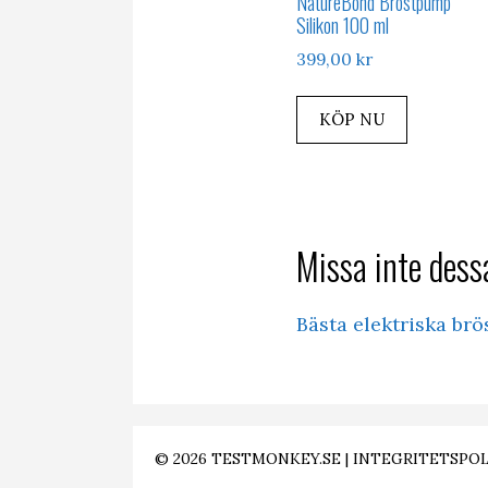
NatureBond Bröstpump
Silikon 100 ml
399,00
kr
KÖP NU
Missa inte dessa
Bästa elektriska br
© 2026
TESTMONKEY.SE
|
INTEGRITETSPOL