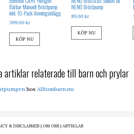
Beemoo CARE Horigen
NENO Brösttratt Silikon till
Bärbar Manuell Bröstpump
NENO Bröstpump
inkl. 10-Pack Amningsinlägg
89,00
kr
399,00
kr
KÖP NU
KÖP NU
 artiklar relaterade till barn och prylar
östpumpen
hos
Alltombarn.nu
ICY & DISCLAIMER
|
OM OSS
|
ARTIKLAR