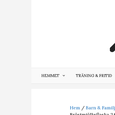
Hoppa
till
innehåll
HEMMET
TRÄNING & FRITID
Hem
/
Barn & Famil
Bröstmjölksflaska 2