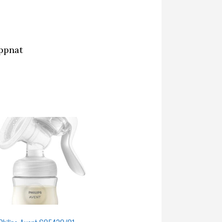
öppnat