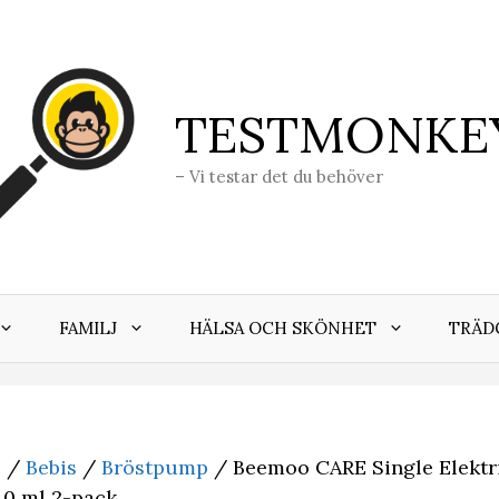
TESTMONKE
– Vi testar det du behöver
FAMILJ
HÄLSA OCH SKÖNHET
TRÄD
j
/
Bebis
/
Bröstpump
/ Beemoo CARE Single Elektri
40 ml 2-pack