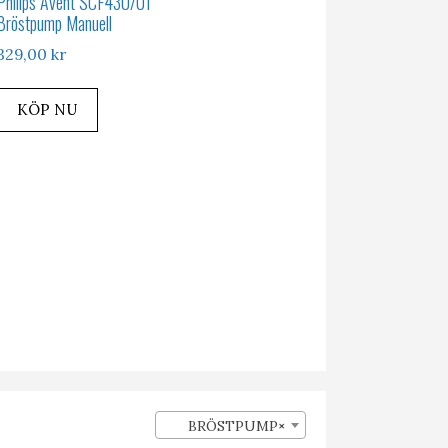
Philips Avent SCF430/01
Bröstpump Manuell
329,00
kr
KÖP NU
BRÖSTPUMP
×