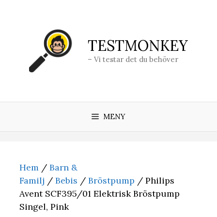
Hoppa
till
innehåll
TESTMONKEY
– Vi testar det du behöver
MENY
Hem
/
Barn &
Familj
/
Bebis
/
Bröstpump
/ Philips
Avent SCF395/01 Elektrisk Bröstpump
Singel, Pink