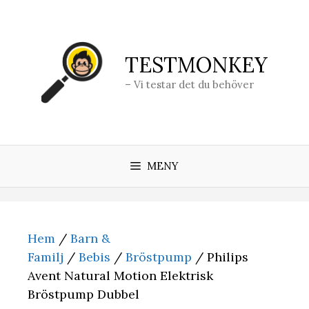
Hoppa
till
innehåll
TESTMONKEY
– Vi testar det du behöver
MENY
Hem
/
Barn &
Familj
/
Bebis
/
Bröstpump
/ Philips
Avent Natural Motion Elektrisk
Bröstpump Dubbel