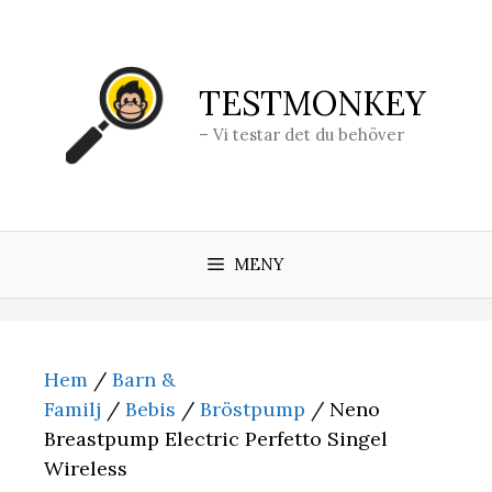
Hoppa
till
innehåll
TESTMONKEY
– Vi testar det du behöver
MENY
Hem
/
Barn &
Familj
/
Bebis
/
Bröstpump
/ Neno
Breastpump Electric Perfetto Singel
Wireless