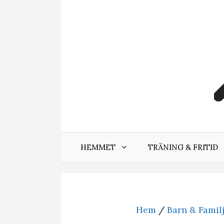
Hoppa
till
innehåll
HEMMET
TRÄNING & FRITID
Hem
/
Barn & Famil