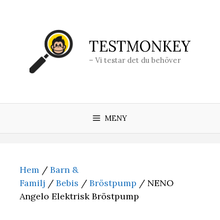
Hoppa
till
innehåll
TESTMONKEY
– Vi testar det du behöver
MENY
Hem
/
Barn &
Familj
/
Bebis
/
Bröstpump
/ NENO
Angelo Elektrisk Bröstpump