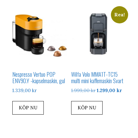
Rea!
Nespresso Vertuo POP
Wilfa Volo MMA1T-TC15
ENV90.Y -kapselmaskin, gul
multi mini kaffemaskin Svart
Det
Det
1.339,00
kr
1.999,00
kr
1.299,00
kr
ursprungliga
nuvar
priset
priset
KÖP NU
KÖP NU
var:
är:
1.999,00 kr.
1.299,0