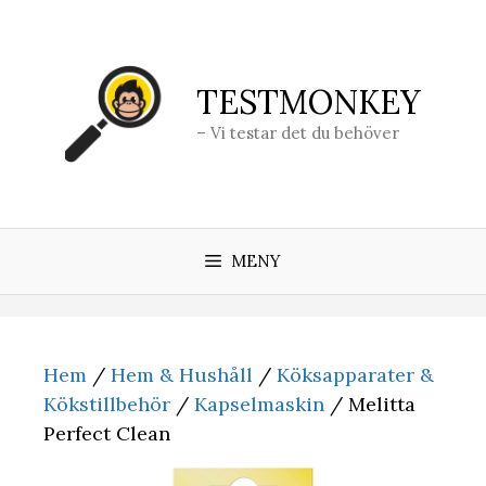
Hoppa
till
innehåll
TESTMONKEY
– Vi testar det du behöver
MENY
Hem
/
Hem & Hushåll
/
Köksapparater &
Kökstillbehör
/
Kapselmaskin
/ Melitta
Perfect Clean