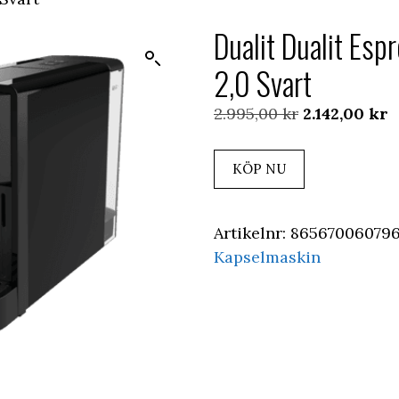
Dualit Dualit Es
2,0 Svart
Det
D
2.995,00
kr
2.142,00
kr
ursprunglig
n
priset
p
KÖP NU
var:
ä
2.995,00 kr.
2
Artikelnr:
86567006079
Kapselmaskin