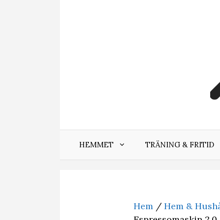
Hoppa
till
innehåll
HEMMET
TRÄNING & FRITID
Hem
/
Hem & Hushå
Espressomaskin 2,0 