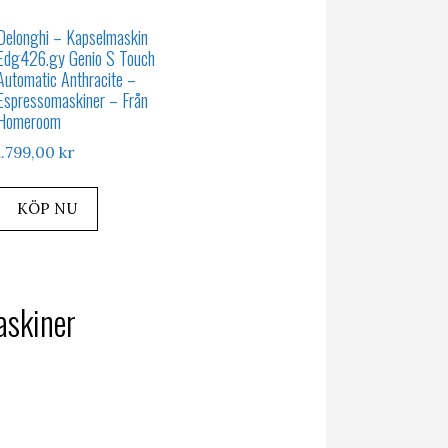
Delonghi – Kapselmaskin
Edg426.gy Genio S Touch
Automatic Anthracite –
Espressomaskiner – Från
Homeroom
1.799,00
kr
KÖP NU
maskiner