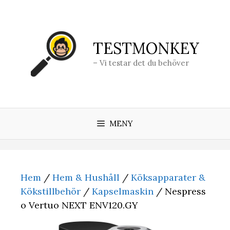
Hoppa
till
innehåll
TESTMONKEY
– Vi testar det du behöver
MENY
Hem
/
Hem & Hushåll
/
Köksapparater &
Kökstillbehör
/
Kapselmaskin
/ Nespress
o Vertuo NEXT ENV120.GY