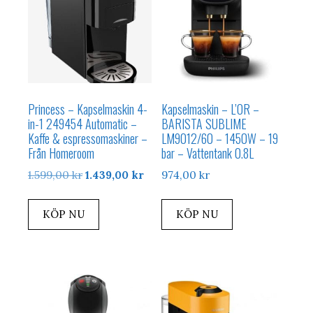
Princess – Kapselmaskin 4-
Kapselmaskin – L’OR –
in-1 249454 Automatic –
BARISTA SUBLIME
Kaffe & espressomaskiner –
LM9012/60 – 1450W – 19
Från Homeroom
bar – Vattentank 0.8L
Det
Det
1.599,00
kr
1.439,00
kr
974,00
kr
ursprungliga
nuvarande
priset
priset
KÖP NU
KÖP NU
var:
är:
1.599,00 kr.
1.439,00 kr.