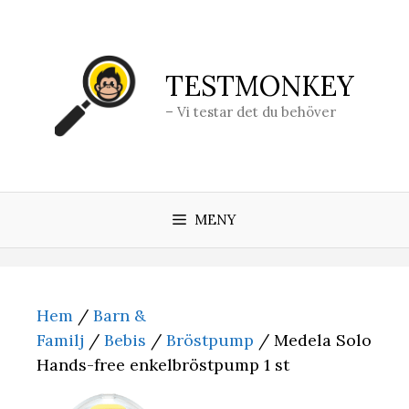
Hoppa
till
innehåll
TESTMONKEY
– Vi testar det du behöver
MENY
Hem
/
Barn &
Familj
/
Bebis
/
Bröstpump
/ Medela Solo
Hands-free enkelbröstpump 1 st