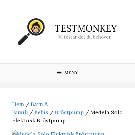
Hoppa
till
innehåll
TESTMONKEY
– Vi testar det du behöver
MENY
Hem
/
Barn &
Familj
/
Bebis
/
Bröstpump
/ Medela Solo
Elektrisk Bröstpump