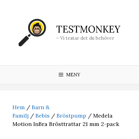
Hoppa
till
innehåll
TESTMONKEY
– Vi testar det du behöver
MENY
Hem
/
Barn &
Familj
/
Bebis
/
Bröstpump
/ Medela
Motion InBra Brösttrattar 21 mm 2-pack