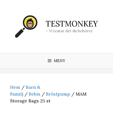
Hoppa
till
innehåll
TESTMONKEY
– Vi testar det du behöver
MENY
Hem
/
Barn &
Familj
/
Bebis
/
Bröstpump
/ MAM
Storage Bags 25 st