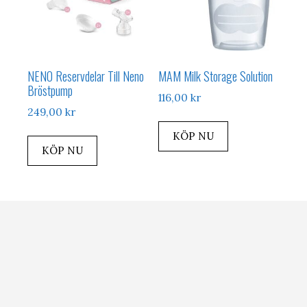
NENO Reservdelar Till Neno
MAM Milk Storage Solution
Bröstpump
116,00
kr
249,00
kr
KÖP NU
KÖP NU
Missa inte dessa artiklar relaterade till
barn och prylar
Bästa elektriska bröstpumpen
hos
Alltombarn.nu