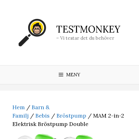
Hoppa
till
innehåll
TESTMONKEY
– Vi testar det du behöver
MENY
Hem
/
Barn &
Familj
/
Bebis
/
Bröstpump
/ MAM 2-in-2
Elektrisk Bröstpump Double