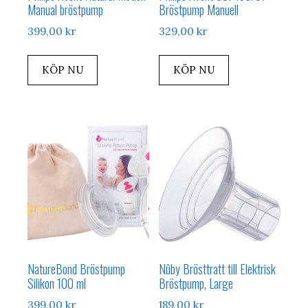
Manual bröstpump
Bröstpump Manuell
399,00
kr
329,00
kr
KÖP NU
KÖP NU
NatureBond Bröstpump
Nûby Brösttratt till Elektrisk
Silikon 100 ml
Bröstpump, Large
399,00
kr
189,00
kr