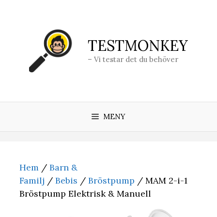
Hoppa
till
innehåll
TESTMONKEY
– Vi testar det du behöver
MENY
Hem
/
Barn &
Familj
/
Bebis
/
Bröstpump
/ MAM 2-i-1
Bröstpump Elektrisk & Manuell