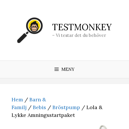
Hoppa
till
innehåll
TESTMONKEY
– Vi testar det du behöver
MENY
Hem
/
Barn &
Familj
/
Bebis
/
Bröstpump
/ Lola &
Lykke Amningsstartpaket