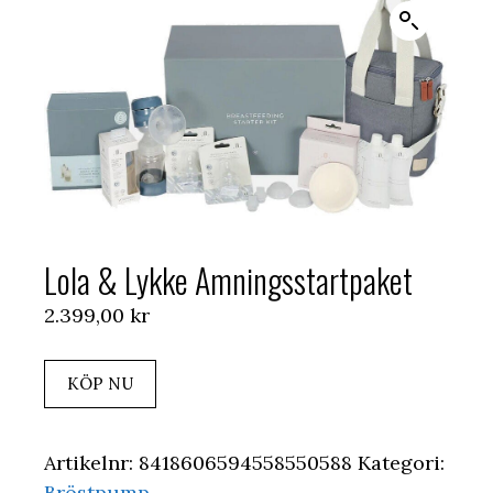
Lola & Lykke Amningsstartpaket
2.399,00
kr
KÖP NU
Artikelnr:
8418606594558550588
Kategori:
Bröstpump