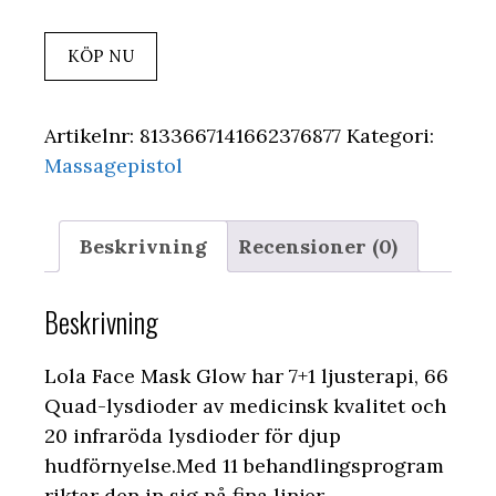
KÖP NU
Artikelnr:
8133667141662376877
Kategori:
Massagepistol
Beskrivning
Recensioner (0)
Beskrivning
Lola Face Mask Glow har 7+1 ljusterapi, 66
Quad-lysdioder av medicinsk kvalitet och
20 infraröda lysdioder för djup
hudförnyelse.Med 11 behandlingsprogram
riktar den in sig på fina linjer,