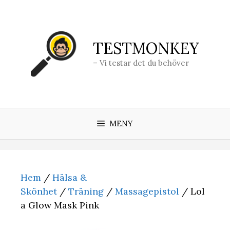
Hoppa
till
innehåll
TESTMONKEY
– Vi testar det du behöver
MENY
Hem
/
Hälsa &
Skönhet
/
Träning
/
Massagepistol
/ Lol
a Glow Mask Pink