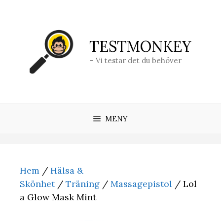
Hoppa
till
innehåll
TESTMONKEY
– Vi testar det du behöver
MENY
Hem
/
Hälsa &
Skönhet
/
Träning
/
Massagepistol
/ Lol
a Glow Mask Mint