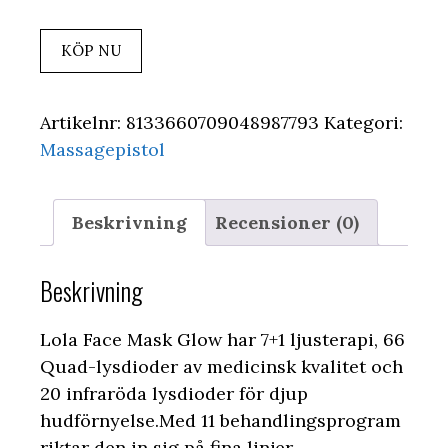
KÖP NU
Artikelnr:
8133660709048987793
Kategori:
Massagepistol
Beskrivning
Recensioner (0)
Beskrivning
Lola Face Mask Glow har 7+1 ljusterapi, 66
Quad-lysdioder av medicinsk kvalitet och
20 infraröda lysdioder för djup
hudförnyelse.Med 11 behandlingsprogram
riktar den in sig på fina linjer,