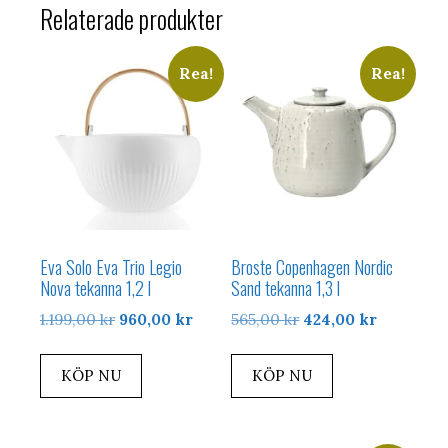
Relaterade produkter
Rea!
Rea!
Eva Solo Eva Trio Legio
Broste Copenhagen Nordic
Nova tekanna 1,2 l
Sand tekanna 1,3 l
Det
Det
Det
Det
1.199,00
kr
960,00
kr
565,00
kr
424,00
kr
ursprungliga
nuvarande
ursprungliga
nuvarand
priset
priset
priset
priset
KÖP NU
KÖP NU
var:
är:
var:
är:
1.199,00 kr.
960,00 kr.
565,00 kr.
424,00 kr