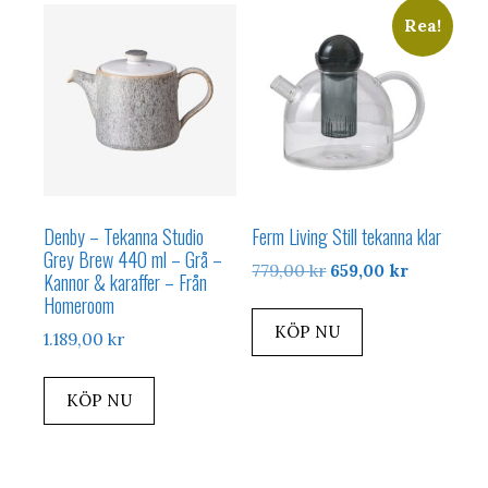
Rea!
Denby – Tekanna Studio
Ferm Living Still tekanna klar
Grey Brew 440 ml – Grå –
Det
Det
779,00
kr
659,00
kr
Kannor & karaffer – Från
ursprungliga
nuvarand
Homeroom
priset
priset
KÖP NU
1.189,00
kr
var:
är:
779,00 kr.
659,00 kr.
KÖP NU