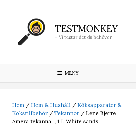
Hoppa
till
innehåll
TESTMONKEY
– Vi testar det du behöver
MENY
Hem
/
Hem & Hushåll
/
Köksapparater &
Kökstillbehör
/
Tekannor
/ Lene Bjerre
Amera tekanna 1,4 L White sands