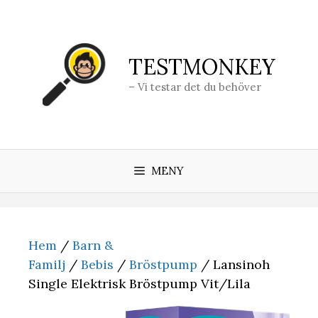
Hoppa
till
innehåll
TESTMONKEY
– Vi testar det du behöver
MENY
Hem
/
Barn &
Familj
/
Bebis
/
Bröstpump
/ Lansinoh
Single Elektrisk Bröstpump Vit/Lila