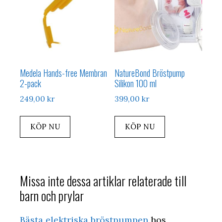
Medela Hands-free Membran
NatureBond Bröstpump
2-pack
Silikon 100 ml
249,00
kr
399,00
kr
KÖP NU
KÖP NU
Missa inte dessa artiklar relaterade till
barn och prylar
Bästa elektriska bröstpumpen
hos