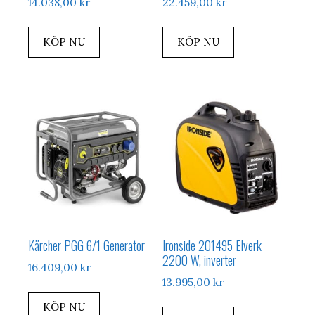
14.038,00
kr
22.459,00
kr
KÖP NU
KÖP NU
Kärcher PGG 6/1 Generator
Ironside 201495 Elverk
2200 W, inverter
16.409,00
kr
13.995,00
kr
KÖP NU