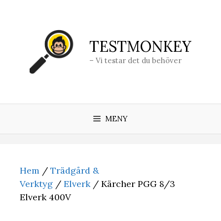
Hoppa
till
innehåll
TESTMONKEY
– Vi testar det du behöver
MENY
Hem
/
Trädgård &
Verktyg
/
Elverk
/ Kärcher PGG 8/3
Elverk 400V