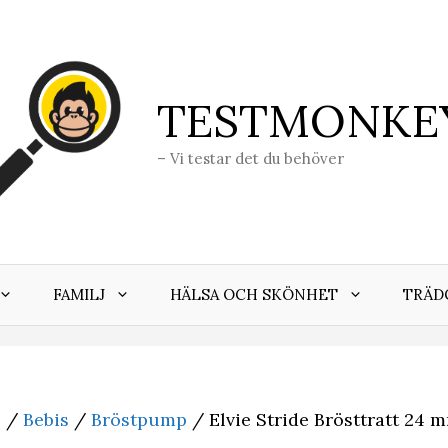
TESTMONKE
– Vi testar det du behöver
FAMILJ
HÄLSA OCH SKÖNHET
TRÄD
j
/
Bebis
/
Bröstpump
/ Elvie Stride Brösttratt 24 