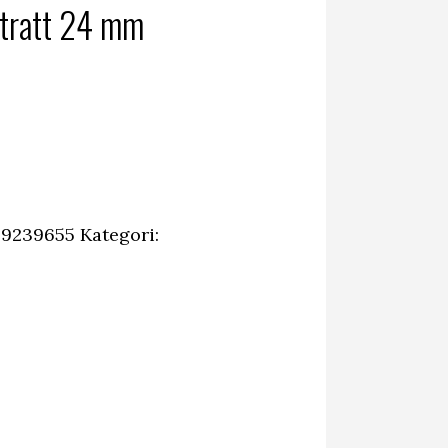
ttratt 24 mm
arande
et
30 kr.
99239655
Kategori: