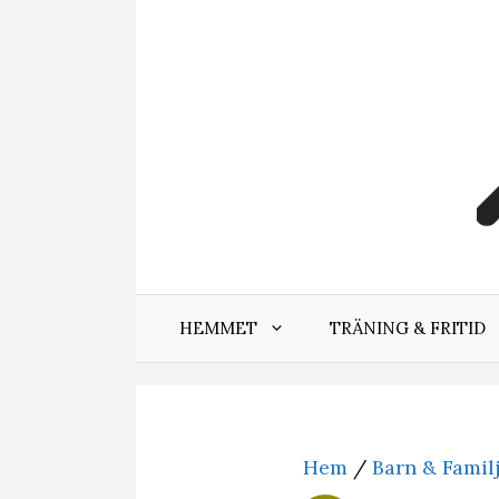
Hoppa
till
innehåll
HEMMET
TRÄNING & FRITID
Hem
/
Barn & Famil