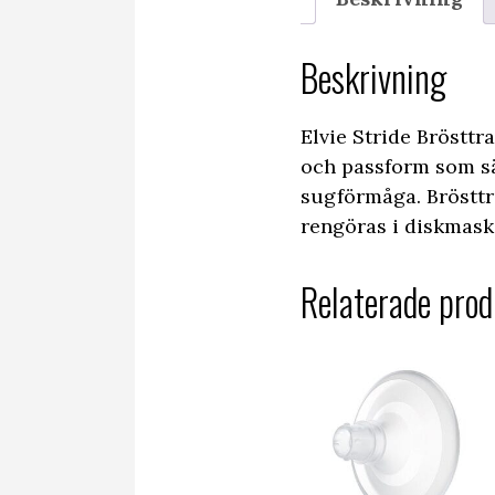
Beskrivning
Elvie Stride Brösttr
och passform som säk
sugförmåga. Brösttr
rengöras i diskmaski
Relaterade prod