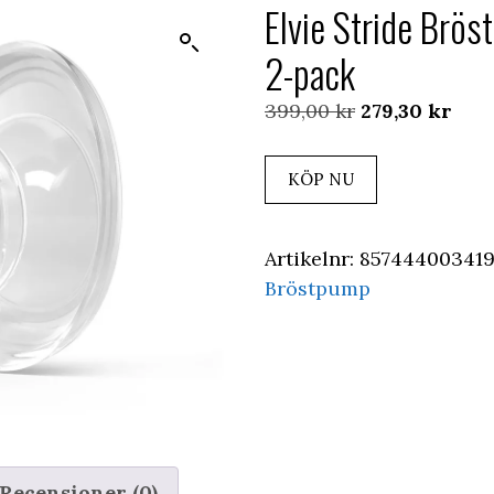
Elvie Stride Brös
2-pack
Det
Det
399,00
kr
279,30
kr
ursprungliga
nuv
priset
pris
KÖP NU
var:
är:
399,00 kr.
279,
Artikelnr:
85744400341
Bröstpump
Recensioner (0)