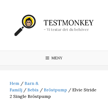
Hoppa
till
innehåll
TESTMONKEY
– Vi testar det du behöver
MENY
Hem
/
Barn &
Familj
/
Bebis
/
Bröstpump
/ Elvie Stride
2 Single Bröstpump