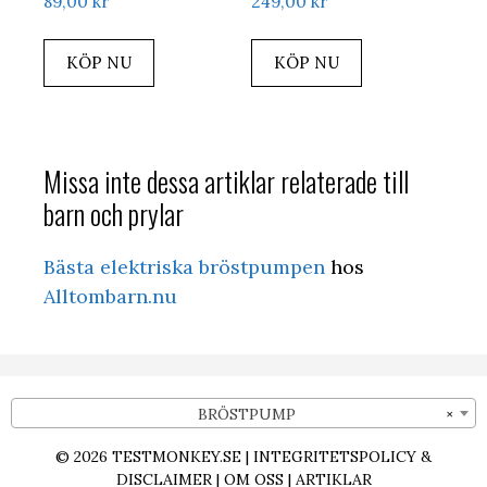
89,00
kr
249,00
kr
KÖP NU
KÖP NU
Missa inte dessa artiklar relaterade till
barn och prylar
Bästa elektriska bröstpumpen
hos
Alltombarn.nu
BRÖSTPUMP
×
© 2026
TESTMONKEY.SE
|
INTEGRITETSPOLICY &
DISCLAIMER
|
OM OSS
|
ARTIKLAR