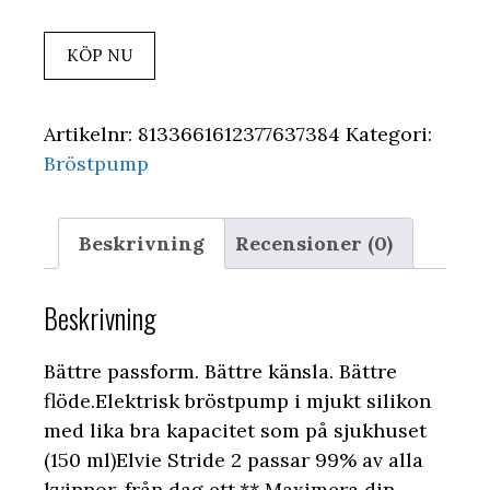
KÖP NU
Artikelnr:
8133661612377637384
Kategori:
Bröstpump
Beskrivning
Recensioner (0)
Beskrivning
Bättre passform. Bättre känsla. Bättre
flöde.Elektrisk bröstpump i mjukt silikon
med lika bra kapacitet som på sjukhuset
(150 ml)Elvie Stride 2 passar 99% av alla
kvinnor, från dag ett.** Maximera din