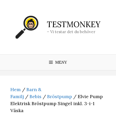
Hoppa
till
innehåll
TESTMONKEY
– Vi testar det du behöver
MENY
Hem
/
Barn &
Familj
/
Bebis
/
Bröstpump
/ Elvie Pump
Elektrisk Bröstpump Singel inkl. 3-i-1
Väska