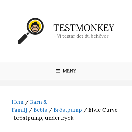
Hoppa
till
innehåll
TESTMONKEY
– Vi testar det du behöver
MENY
Hem
/
Barn &
Familj
/
Bebis
/
Bröstpump
/ Elvie Curve
-bröstpump, undertryck