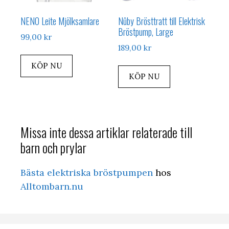
NENO Leite Mjölksamlare
Nûby Brösttratt till Elektrisk
Bröstpump, Large
99,00
kr
189,00
kr
KÖP NU
KÖP NU
Missa inte dessa artiklar relaterade till
barn och prylar
Bästa elektriska bröstpumpen
hos
Alltombarn.nu