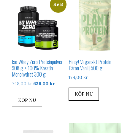
Rea!
Iso Whey Zero Proteinpulver
Heey! Veganskt Protein
908 g + 100% Kreatin
Päron Vanilj 500 g
Monohydrat 300 g
179,00
kr
Det
Det
748,00
kr
636,00
kr
ursprungliga
nuvarande
KÖP NU
priset
priset
KÖP NU
var:
är:
748,00 kr.
636,00 kr.