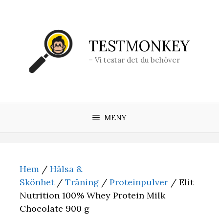
Hoppa
till
innehåll
TESTMONKEY
– Vi testar det du behöver
MENY
Hem
/
Hälsa &
Skönhet
/
Träning
/
Proteinpulver
/ Elit
Nutrition 100% Whey Protein Milk
Chocolate 900 g