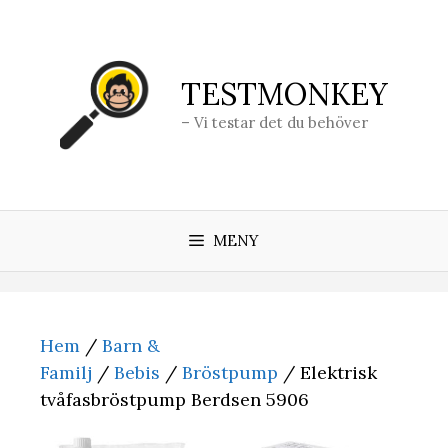
Hoppa
till
innehåll
TESTMONKEY
– Vi testar det du behöver
MENY
Hem
/
Barn &
Familj
/
Bebis
/
Bröstpump
/ Elektrisk
tvåfasbröstpump Berdsen 5906