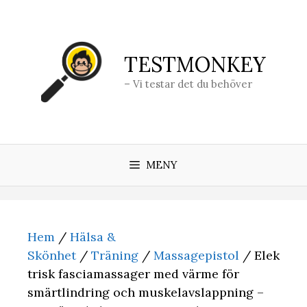
Hoppa
till
innehåll
TESTMONKEY
– Vi testar det du behöver
MENY
Hem
/
Hälsa &
Skönhet
/
Träning
/
Massagepistol
/ Elek
trisk fasciamassager med värme för
smärtlindring och muskelavslappning –