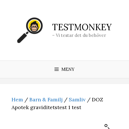
Hoppa
till
innehåll
TESTMONKEY
– Vi testar det du behöver
MENY
Hem
/
Barn & Familj
/
Samliv
/ DOZ
Apotek graviditetstest 1 test