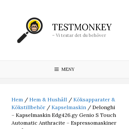
Hoppa
till
innehåll
TESTMONKEY
– Vi testar det du behöver
MENY
Hem
/
Hem & Hushåll
/
Köksapparater &
Kökstillbehör
/
Kapselmaskin
/ Delonghi
– Kapselmaskin Edg426.gy Genio S Touch
Automatic Anthracite – Espressomaskiner