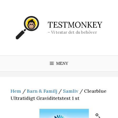
Hoppa
till
innehåll
TESTMONKEY
– Vi testar det du behöver
MENY
Hem
/
Barn & Familj
/
Samliv
/ Clearblue
Ultratidigt Graviditetstest 1 st