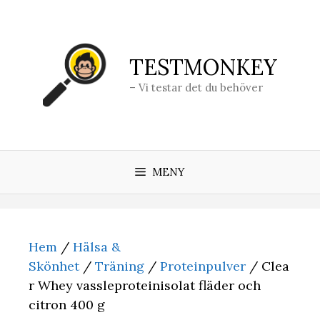
Hoppa
till
innehåll
TESTMONKEY
– Vi testar det du behöver
MENY
Hem
/
Hälsa &
Skönhet
/
Träning
/
Proteinpulver
/ Clea
r Whey vassleproteinisolat fläder och
citron 400 g