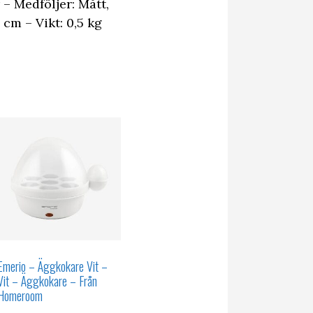
 – Medföljer: Mått,
cm – Vikt: 0,5 kg
Emerio – Äggkokare Vit –
Vit – Äggkokare – Från
Homeroom