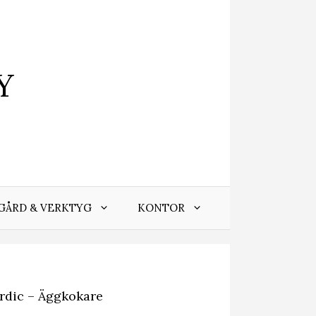
Y
GÅRD & VERKTYG
KONTOR
dic – Äggkokare