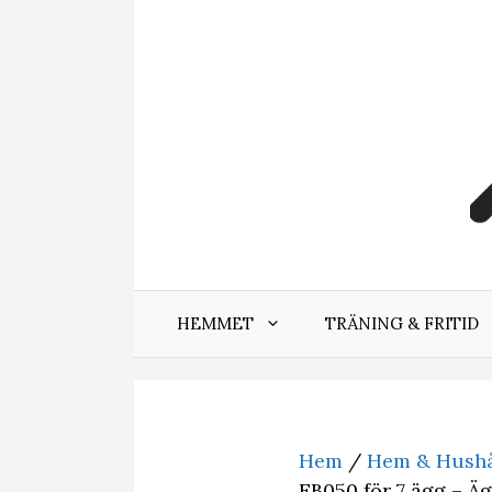
Hoppa
till
innehåll
HEMMET
TRÄNING & FRITID
Hem
/
Hem & Hushå
EB050 för 7 ägg – 