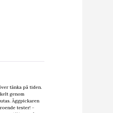
ver tänka på tiden.
nkelt genom
jutas. Äggpickaren
eroende tester! –