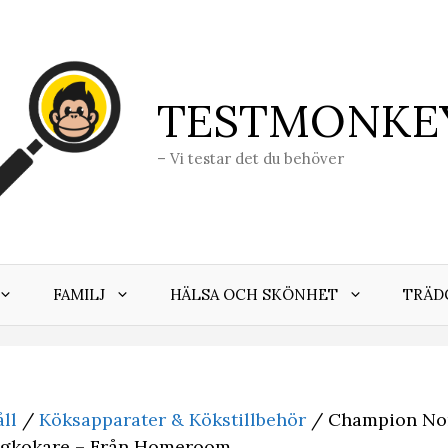
TESTMONKE
– Vi testar det du behöver
FAMILJ
HÄLSA OCH SKÖNHET
TRÄD
ll
/
Köksapparater & Kökstillbehör
/ Champion Nor
Äggkokare – Från Homeroom