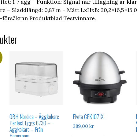
tet: 1-7 ägg – Funktion: Signal när tillagning är klar
e – Sladdlängd: 0,87 m – Mått LxHxB: 20,2×16,5×15,0 
försäkran Produktblad Testvinnare.
ukter
OBH Nordica – Äggkokare
Elvita CEK1071X
Perfect Eggs 6730 –
389,00
kr
arande
Äggkokare – Från
Homeroom
et