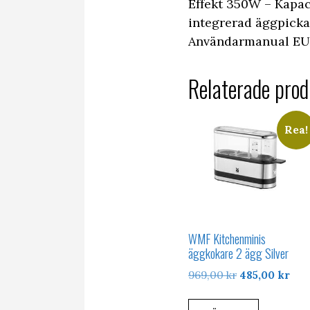
Effekt 350W – Kapaci
integrerad äggpickar
Användarmanual EU-
Relaterade prod
Rea!
WMF Kitchenminis
äggkokare 2 ägg Silver
Det
Det
969,00
kr
485,00
kr
ursprungliga
nuv
priset
pris