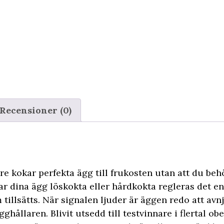
Recensioner (0)
 kokar perfekta ägg till frukosten utan att du behö
r dina ägg löskokta eller hårdkokta regleras det e
illsätts. När signalen ljuder är äggen redo att avn
gghållaren. Blivit utsedd till testvinnare i flertal ob