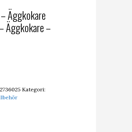
 – Äggkokare
 – Äggkokare –
2736025
Kategori:
llbehör