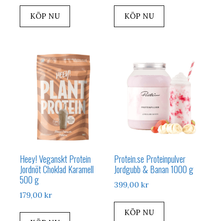
priset
priset
priset
priset
KÖP NU
KÖP NU
var:
är:
var:
är:
269,00 kr.
229,00 kr.
269,00 kr.
229,00 kr
Heey! Veganskt Protein
Protein.se Proteinpulver
Jordnöt Choklad Karamell
Jordgubb & Banan 1000 g
500 g
399,00
kr
179,00
kr
KÖP NU