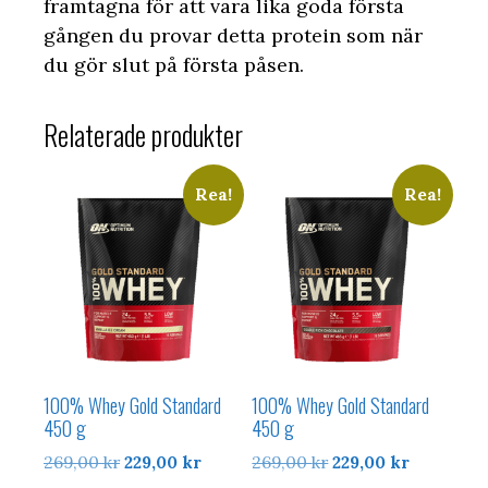
framtagna för att vara lika goda första
gången du provar detta protein som när
du gör slut på första påsen.
Relaterade produkter
Rea!
Rea!
100% Whey Gold Standard
100% Whey Gold Standard
450 g
450 g
Det
Det
Det
Det
269,00
kr
229,00
kr
269,00
kr
229,00
kr
ursprungliga
nuvarande
ursprungliga
nuvarand