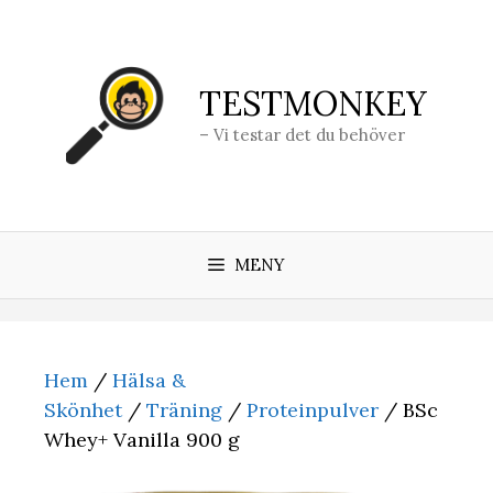
Hoppa
till
innehåll
TESTMONKEY
– Vi testar det du behöver
MENY
Hem
/
Hälsa &
Skönhet
/
Träning
/
Proteinpulver
/ BSc
Whey+ Vanilla 900 g