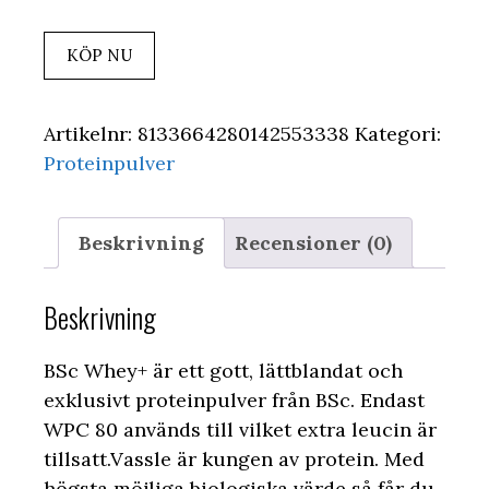
KÖP NU
Artikelnr:
8133664280142553338
Kategori:
Proteinpulver
Beskrivning
Recensioner (0)
Beskrivning
BSc Whey+ är ett gott, lättblandat och
exklusivt proteinpulver från BSc. Endast
WPC 80 används till vilket extra leucin är
tillsatt.Vassle är kungen av protein. Med
högsta möjliga biologiska värde så får du