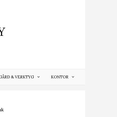
Y
GÅRD & VERKTYG
KONTOR
nk