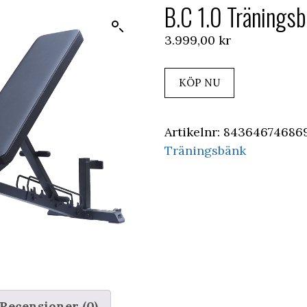
B.C 1.0 Tränings
3.999,00
kr
KÖP NU
Artikelnr:
84364674686
Träningsbänk
Recensioner (0)