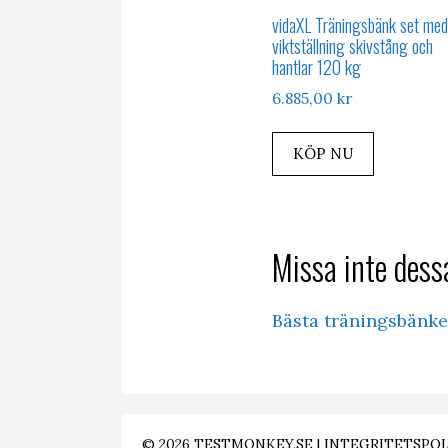
vidaXL Träningsbänk set med
viktställning skivstång och
hantlar 120 kg
6.885,00
kr
KÖP NU
Missa inte dessa
Bästa träningsbänk
© 2026
TESTMONKEY.SE
|
INTEGRITETSPOL