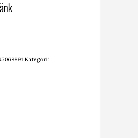
bänk
95068891
Kategori: