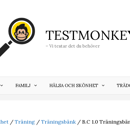
TESTMONKE
– Vi testar det du behöver
FAMILJ
HÄLSA OCH SKÖNHET
TRÄD
nhet
/
Träning
/
Träningsbänk
/ B.C 1.0 Träningsbä