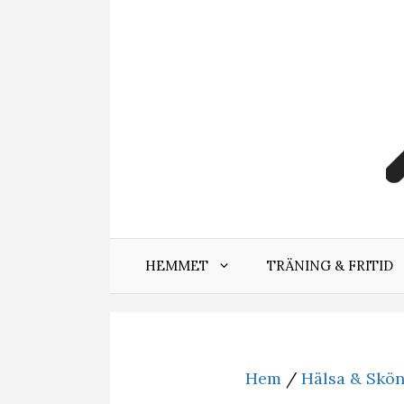
Hoppa
till
innehåll
HEMMET
TRÄNING & FRITID
Hem
/
Hälsa & Skö