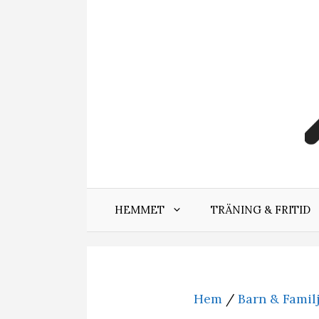
Hoppa
till
innehåll
HEMMET
TRÄNING & FRITID
Hem
/
Barn & Famil