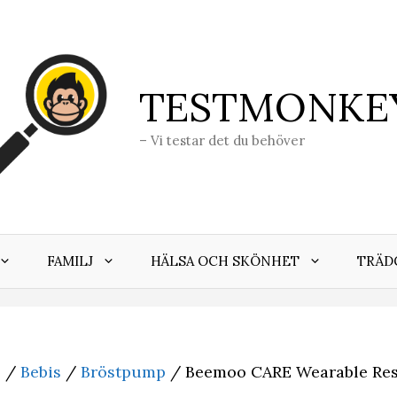
TESTMONKE
– Vi testar det du behöver
FAMILJ
HÄLSA OCH SKÖNHET
TRÄD
j
/
Bebis
/
Bröstpump
/ Beemoo CARE Wearable Rese