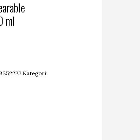
arable
0 ml
3352237
Kategori: