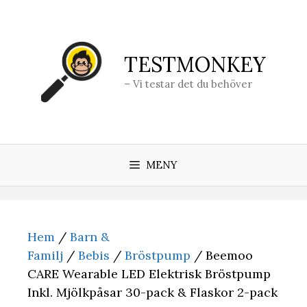
Hoppa
till
innehåll
TESTMONKEY
– Vi testar det du behöver
MENY
Hem
/
Barn &
Familj
/
Bebis
/
Bröstpump
/ Beemoo
CARE Wearable LED Elektrisk Bröstpump
Inkl. Mjölkpåsar 30-pack & Flaskor 2-pack