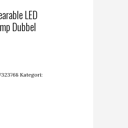
arable LED
ump Dubbel
7323768
Kategori: