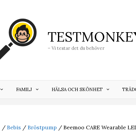
TESTMONKE
– Vi testar det du behöver
FAMILJ
HÄLSA OCH SKÖNHET
TRÄD
j
/
Bebis
/
Bröstpump
/ Beemoo CARE Wearable LED