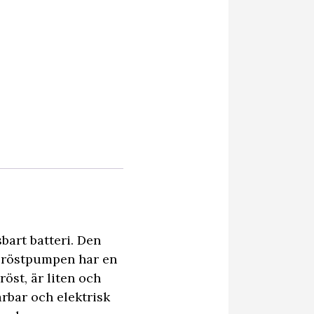
bart batteri. Den
 Bröstpumpen har en
öst, är liten och
ärbar och elektrisk