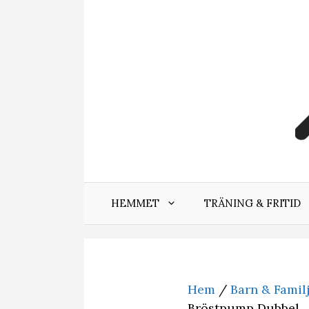
Hoppa
till
innehåll
HEMMET
TRÄNING & FRITID
Hem
/
Barn & Famil
Bröstpump Dubbel