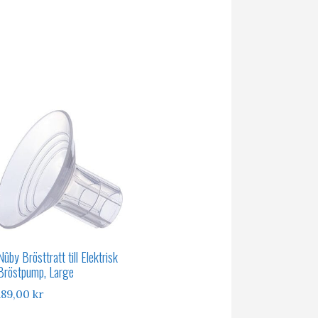
Nûby Brösttratt till Elektrisk
Bröstpump, Large
189,00
kr