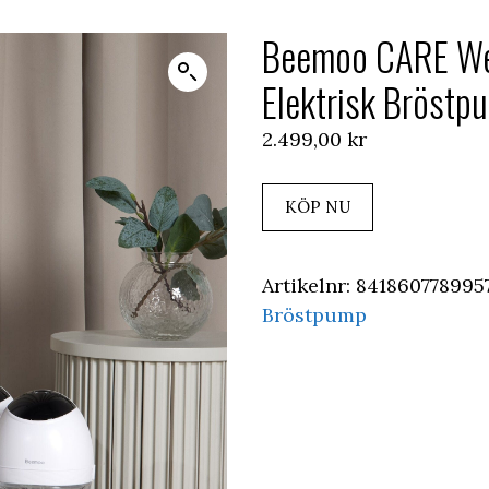
Beemoo CARE We
Elektrisk Bröstp
2.499,00
kr
KÖP NU
Artikelnr:
841860778995
Bröstpump