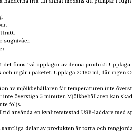
 händerna fria till annat medans du pumpar i lugn 
g.
ar.
ttratt.
o sugnivåer.
er.
t det finns två upplagor av denna produkt: Upplaga 1
 och ingår i paketet. Upplaga 2: 180 ml, där ingen 
tion av mjölkbehållaren får temperaturen inte övers
r inte överstiga 5 minuter. Mjölkbehållaren kan ska
te följs.
alltid använda en kvalitetstestad USB-laddare med s
t samtliga delar av produkten är torra och rengjord