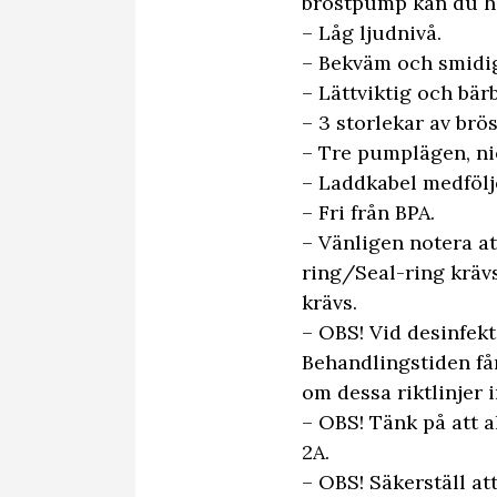
bröstpump kan du ha
– Låg ljudnivå.
– Bekväm och smidi
– Lättviktig och bärb
– 3 storlekar av brös
– Tre pumplägen, ni
– Laddkabel medfölj
– Fri från BPA.
– Vänligen notera at
ring/Seal-ring krävs
krävs.
– OBS! Vid desinfek
Behandlingstiden få
om dessa riktlinjer in
– OBS! Tänk på att 
2A.
– OBS! Säkerställ at