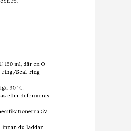
och ro.
: 150 ml, där en O-
O-ring/Seal-ring
tiga 90 ℃.
das eller deformeras
pecifikationerna 5V
a innan du laddar