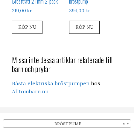
Brösttratt 21 mm 2-pack
bröstpump
219,00
kr
394,00
kr
KÖP NU
KÖP NU
Missa inte dessa artiklar relaterade till
barn och prylar
Bästa elektriska bröstpumpen
hos
Alltombarn.nu
BRÖSTPUMP
×