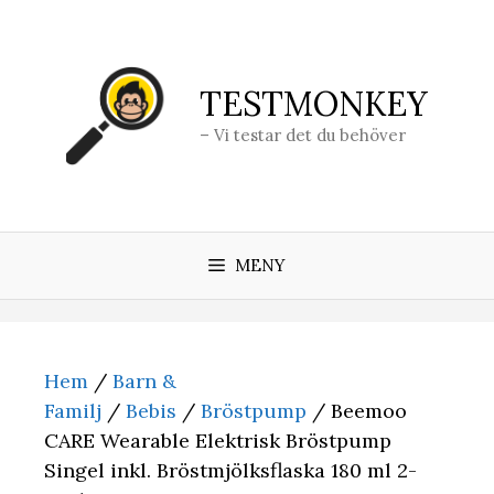
Hoppa
till
innehåll
TESTMONKEY
– Vi testar det du behöver
MENY
Hem
/
Barn &
Familj
/
Bebis
/
Bröstpump
/ Beemoo
CARE Wearable Elektrisk Bröstpump
Singel inkl. Bröstmjölksflaska 180 ml 2-