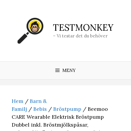
Hoppa
till
innehåll
TESTMONKEY
– Vi testar det du behöver
MENY
Hem
/
Barn &
Familj
/
Bebis
/
Bröstpump
/ Beemoo
CARE Wearable Elektrisk Bröstpump
Dubbel inkl. Bröstmjölkspåsar,