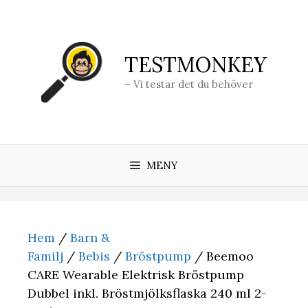
Hoppa
till
innehåll
TESTMONKEY
– Vi testar det du behöver
MENY
Hem
/
Barn &
Familj
/
Bebis
/
Bröstpump
/ Beemoo
CARE Wearable Elektrisk Bröstpump
Dubbel inkl. Bröstmjölksflaska 240 ml 2-