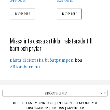
349,00
kr
329,00
kr
KÖP NU
KÖP NU
Missa inte dessa artiklar relaterade till
barn och prylar
Bästa elektriska bröstpumpen
hos
Alltombarn.nu
BRÖSTPUMP
×
© 2026
TESTMONKEY.SE
|
INTEGRITETSPOLICY &
DISCLAIMER
|
OM OSS
|
ARTIKLAR