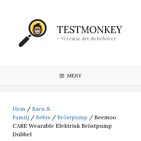
Hoppa
till
innehåll
TESTMONKEY
– Vi testar det du behöver
MENY
Hem
/
Barn &
Familj
/
Bebis
/
Bröstpump
/ Beemoo
CARE Wearable Elektrisk Bröstpump
Dubbel