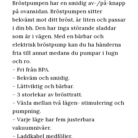
Bröstpumpen har en smidig av-/på-knapp
på ovansidan. Bröstpumpen sitter
bekvämt mot ditt bröst, är liten och passar
i din bh. Den har inga störande sladdar
som är i vägen. Med en bärbar och
elektrisk bröstpump kan du ha händerna
fria till annat medans du pumpar i lugn
och ro.
– Fri från BPA.
– Bekväm och smidig.
– Lättviktig och bärbar.
– 3 storlekar av brösttratt.
– Växla mellan två lägen- stimulering och
pumpning.
– Varje läge har fem justerbara
vakuumnivåer.
– Laddkabel medföljer.