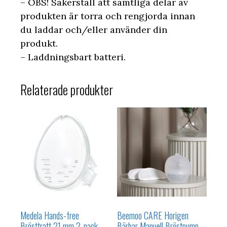
– OBS! Säkerställ att samtliga delar av
produkten är torra och rengjorda innan
du laddar och/eller använder din
produkt.
– Laddningsbart batteri.
Relaterade produkter
Medela Hands-free
Beemoo CARE Horigen
Brösttratt 21 mm 2-pack
Bärbar Manuell Bröstpump