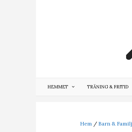
Hoppa
till
innehåll
HEMMET
TRÄNING & FRITID
Hem
/
Barn & Famil