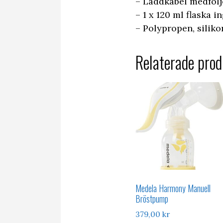
– Laddkabel medfölj
– 1 x 120 ml flaska in
– Polypropen, siliko
Relaterade prod
Medela Harmony Manuell
Bröstpump
379,00
kr