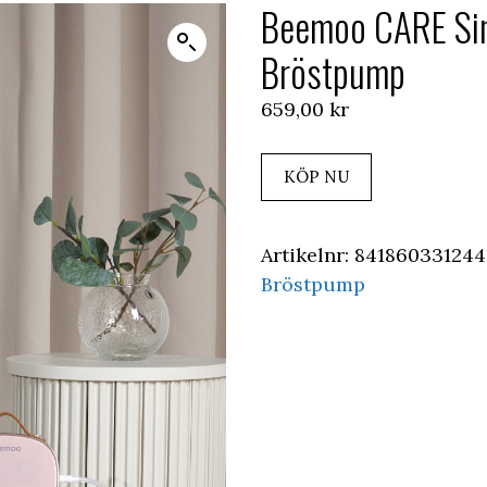
Beemoo CARE Sing
Bröstpump
659,00
kr
KÖP NU
Artikelnr:
841860331244
Bröstpump