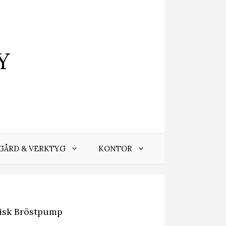
Y
GÅRD & VERKTYG
KONTOR
isk Bröstpump