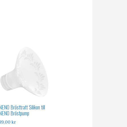
NENO Brösttratt Silikon till
NENO Bröstpump
89,00
kr