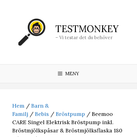
Hoppa
till
innehåll
TESTMONKEY
– Vi testar det du behöver
MENY
Hem
/
Barn &
Familj
/
Bebis
/
Bröstpump
/ Beemoo
CARE Singel Elektrisk Bröstpump inkl.
Bröstmjölkspåsar & Bröstmjölksflaska 180