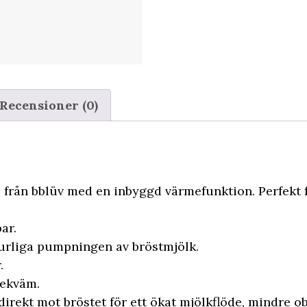
Recensioner (0)
 från bblüv med en inbyggd värmefunktion. Perfekt 
ar.
urliga pumpningen av bröstmjölk.
.
bekväm.
rekt mot bröstet för ett ökat mjölkflöde, mindre o