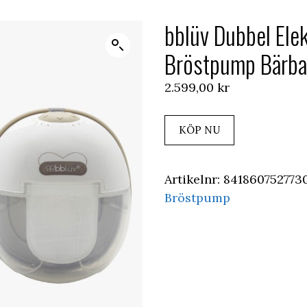
bblüv Dubbel Elek
Bröstpump Bärba
2.599,00
kr
KÖP NU
Artikelnr:
841860752773
Bröstpump