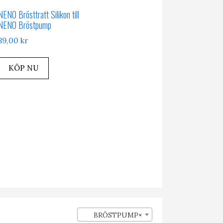
NENO Brösttratt Silikon till
NENO Bröstpump
89,00
kr
KÖP NU
BRÖSTPUMP
×