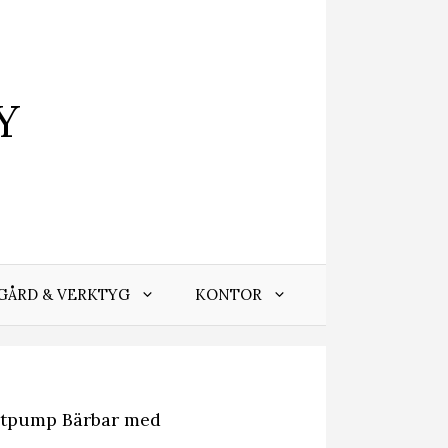
Y
GÅRD & VERKTYG
KONTOR
östpump Bärbar med