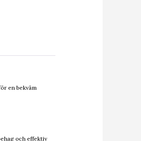
för en bekväm
behag och effektiv