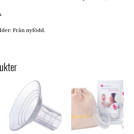
.
der: Från nyfödd.
ukter