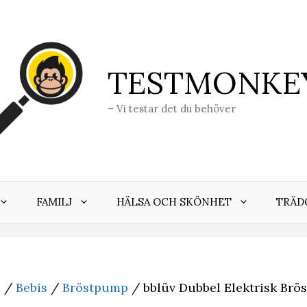
TESTMONKE
– Vi testar det du behöver
FAMILJ
HÄLSA OCH SKÖNHET
TRÄD
j
/
Bebis
/
Bröstpump
/ bblüv Dubbel Elektrisk Br