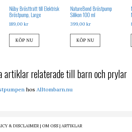
Nûby Brösttratt till Elektrisk
NatureBond Bröstpump
Bröstpump, Large
Silikon 100 ml
189,00
kr
399,00
kr
KÖP NU
KÖP NU
 artiklar relaterade till barn och prylar
östpumpen
hos
Alltombarn.nu
ICY & DISCLAIMER
|
OM OSS
|
ARTIKLAR