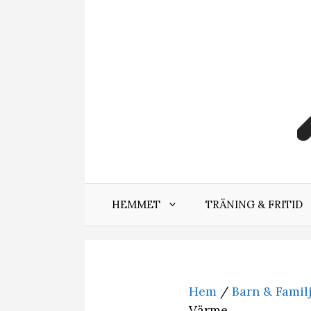
Hoppa
till
innehåll
HEMMET
TRÄNING & FRITID
Hem
/
Barn & Famil
Värme